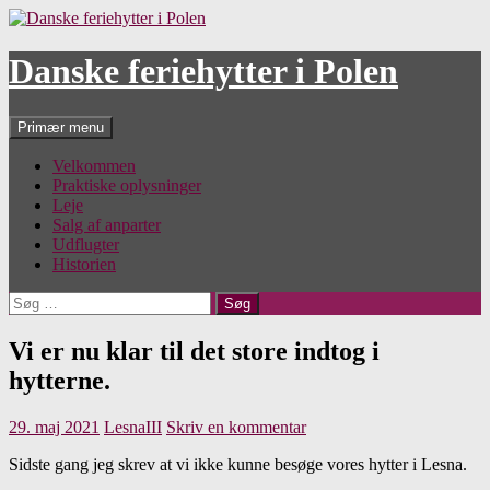
Hop
til
indhold
Danske feriehytter i Polen
Søg
Primær menu
Velkommen
Praktiske oplysninger
Leje
Salg af anparter
Udflugter
Historien
Søg
efter:
Vi er nu klar til det store indtog i
hytterne.
29. maj 2021
LesnaIII
Skriv en kommentar
Sidste gang jeg skrev at vi ikke kunne besøge vores hytter i Lesna.