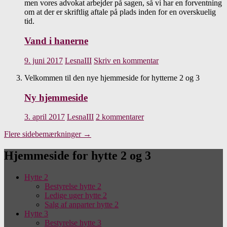
men vores advokat arbejder på sagen, så vi har en forventning
om at der er skriftlig aftale på plads inden for en overskuelig
tid.
Vand i hanerne
9. juni 2017
LesnaIII
Skriv en kommentar
Velkommen til den nye hjemmeside for hytterne 2 og 3
Ny hjemmeside
3. april 2017
LesnaIII
2 kommentarer
Flere sidebemærkninger
→
Hjemmeside for hytte 2 og 3
Hytte 2
Bestyrelse hytte 2
Ledige uger hytte 2
Salg af anparter hytte 2
Hytte 3
Bestyrelse hytte 3