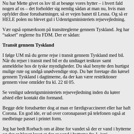
Nu har Mette givet os lov til at besøge vores hytter – i hvert fald
nogen af os – det forholder sig nemlig sådan at man nu, hvis man
opfylder disse forudsætninger, så er vejen banet til Lesna. Og så er
HELE polen nu blevet gul i Udenrigsministeriets rejsevejledning.
Vær også opmærksom på transitreglerne gennem Tyskland. Jeg har
“sakset” reglerne fra FDM. Der er sådan:
Transit gennem Tyskland
I følge UM må du gerne rejse i transit gennem Tyskland med bil.
Når du rejser i transit med bil er du undtaget testkrav samt
anmeldelse hos de tyske myndigheder. Du skal benytte den hurtigst
mulige rute og undgå unødvendige stop. Du bør foretage din kørsel
gennem Tyskland i dagtimerne, da der kan være restriktioner
gennem visse områder fra kl. 22 til 05.
Se venligst udenrigsministeriets rejsevejledning inden du kører
afsted eller kontakt din formand.
Begge dele forudsætter dog at man er færdigvaccineret eller har haft
Corona. En god ide, er ud over coronapasset på telefonen også at
medbringe passet i printet form.
Jeg har bedt Rorbach om at åbne for vandet så der er vand i hytterne