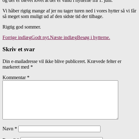
og der er blevet lovet at der er vand i hytterne fra 1. juni.
Vi håber rigtig mange af jer nu tager turen ned i vores hytter så vi får
så meget som muligt ud af den sidste tid der tilbage.
Rigtig god sommer.
Indlægsnavigation
Forrige indlæg
Godt nyt.
Næste indlæg
Besøg i hytterne.
Skriv et svar
Din e-mailadresse vil ikke blive publiceret.
Krævede felter er
markeret med
*
Kommentar
*
Navn
*