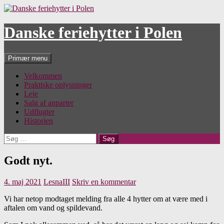
Hop
til
indhold
Danske feriehytter i Polen
Søg
Primær menu
Velkommen
Praktiske oplysninger
Leje
Salg af anparter
Udflugter
Historien
Søg
efter:
Godt nyt.
4. maj 2021
LesnaIII
Skriv en kommentar
Vi har netop modtaget melding fra alle 4 hytter om at være med i
aftalen om vand og spildevand.