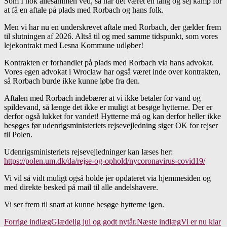
Som I nok allesammen ved, så har det været en lang og sej kamp for
at få en aftale på plads med Rorbach og hans folk.
Men vi har nu en underskrevet aftale med Rorbach, der gælder frem
til slutningen af 2026. Altså til og med samme tidspunkt, som vores
lejekontrakt med Lesna Kommune udløber!
Kontrakten er forhandlet på plads med Rorbach via hans advokat.
Vores egen advokat i Wroclaw har også været inde over kontrakten,
så Rorbach burde ikke kunne løbe fra den.
Aftalen med Rorbach indebærer at vi ikke betaler for vand og
spildevand, så længe det ikke er muligt at besøge hytterne. Der er
derfor også lukket for vandet! Hytterne må og kan derfor heller ikke
besøges før udenrigsministeriets rejsevejledning siger OK for rejser
til Polen.
Udenrigsministeriets rejsevejledninger kan læses her:
https://polen.um.dk/da/rejse-og-ophold/nycoronavirus-covid19/
Vi vil så vidt muligt også holde jer opdateret via hjemmesiden og
med direkte besked på mail til alle andelshavere.
Vi ser frem til snart at kunne besøge hytterne igen.
Indlægsnavigation
Forrige indlæg
Glædelig jul og godt nytår.
Næste indlæg
Vi er nu klar