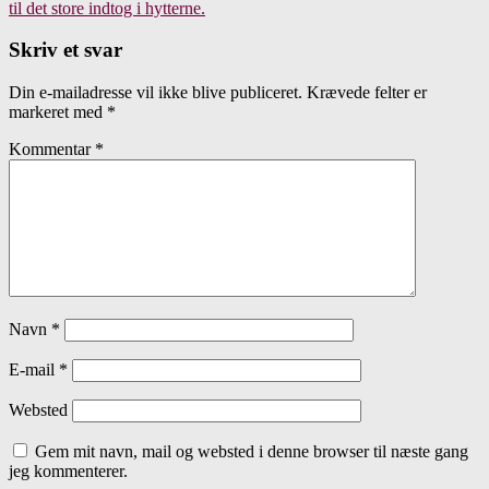
til det store indtog i hytterne.
Skriv et svar
Din e-mailadresse vil ikke blive publiceret.
Krævede felter er
markeret med
*
Kommentar
*
Navn
*
E-mail
*
Websted
Gem mit navn, mail og websted i denne browser til næste gang
jeg kommenterer.