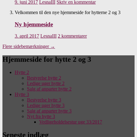
9. juni 2017
LesnaIII
Skriv en kommentar
Velkommen til den nye hjemmeside for hytterne 2 og 3
Ny hjemmeside
3. april 2017
LesnaIII
2 kommentarer
Flere sidebemærkninger
→
Hjemmeside for hytte 2 og 3
Hytte 2
Bestyrelse hytte 2
Ledige uger hytte 2
Salg af anparter hytte 2
Hytte 3
Bestyrelse hytte 3
Ledige uger hytte 3
Salg af anparter hytte 3
Nyt fra hytte 3
Vedligeholdelsestur uge 33/2017
Seneste indlæg