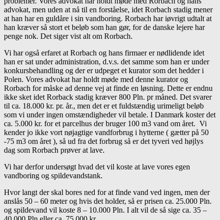
problemer. Vores advokat har holdt møde med Rorbach og hans
advokat, men uden at nå til en forståelse, idet Rorbach stadig mener
at han har en guldåre i sin vandboring. Rorbach har iøvrigt udtalt at
han kræver så stort et beløb som han gør, for de danske lejere har
penge nok. Det siger vist alt om Rorbach.
Vi har også erfaret at Rorbach og hans firmaer er nødlidende idet
han er sat under administration, d.v.s. det samme som han er under
konkursbehandling og der er udpeget et kurator som det hedder i
Polen. Vores advokat har holdt møde med denne kurator og
Rorbach for måske ad denne vej at finde en løsning. Dette er endnu
ikke sket idet Rorback stadig kræver 800 Pln. pr måned. Det svarer
til ca. 18.000 kr. pr. år., men det er et fuldstændig urimeligt beløb
som vi under ingen omstændigheder vil betale. I Danmark koster det
ca. 5.000 kr. for et parcelhus der bruger 100 m3 vand om året. Vi
kender jo ikke vort nøjagtige vandforbrug i hytterne ( gætter på 50
-75 m3 om året ), så ud fra det forbrug så er det tyveri ved højlys
dag som Rorbach prøver at lave.
Vi har derfor undersøgt hvad det vil koste at lave vores egen
vandboring og spildevandstank.
Hvor langt der skal bores ned for at finde vand ved ingen, men der
anslås 50 – 60 meter og hvis det holder, så er prisen ca. 25.000 Pln.
og spildevand vil koste 8 – 10.000 Pln. I alt vil de så sige ca. 35 –
40.000 Pln eller ca. 75.000 kr.