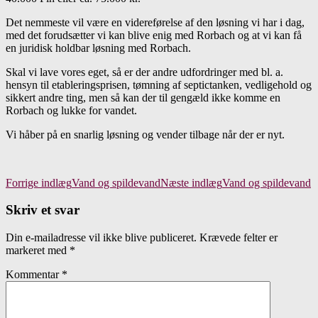
Det nemmeste vil være en videreførelse af den løsning vi har i dag,
med det forudsætter vi kan blive enig med Rorbach og at vi kan få
en juridisk holdbar løsning med Rorbach.
Skal vi lave vores eget, så er der andre udfordringer med bl. a.
hensyn til etableringsprisen, tømning af septictanken, vedligehold og
sikkert andre ting, men så kan der til gengæld ikke komme en
Rorbach og lukke for vandet.
Vi håber på en snarlig løsning og vender tilbage når der er nyt.
Indlægsnavigation
Forrige indlæg
Vand og spildevand
Næste indlæg
Vand og spildevand
Skriv et svar
Din e-mailadresse vil ikke blive publiceret.
Krævede felter er
markeret med
*
Kommentar
*