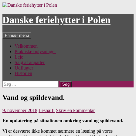
Hop
til
indhold
Danske feriehytter i Polen
Søg
Primær menu
Velkommen
Praktiske oplysninger
Leje
Salg af anparter
Udflugter
Historien
Søg
efter:
Vand og spildevand.
9. november 2018
LesnaIII
Skriv en kommentar
En opdatering på situationen omkring vand og spildevand.
Vi er desværre ikke kommet nærmere en løsning på vores