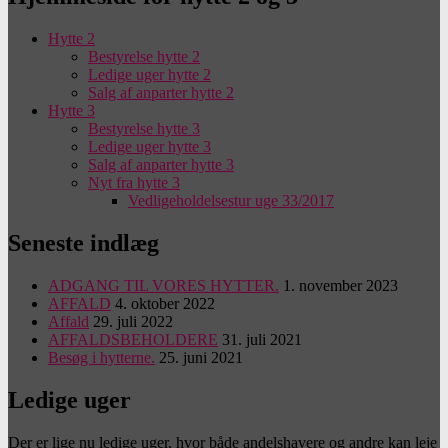
Hytte 2
Bestyrelse hytte 2
Ledige uger hytte 2
Salg af anparter hytte 2
Hytte 3
Bestyrelse hytte 3
Ledige uger hytte 3
Salg af anparter hytte 3
Nyt fra hytte 3
Vedligeholdelsestur uge 33/2017
Seneste indlæg
ADGANG TIL VORES HYTTER.
1. november 2023
AFFALD
4. oktober 2022
Affald
29. juli 2022
AFFALDSBEHOLDERE
31. juli 2021
Besøg i hytterne.
25. juni 2021
Ledige uger
Der er lige nu ledige uger, hvor både andelshavere og andre kan leje